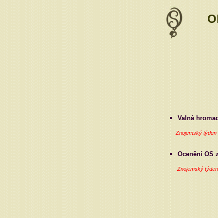
Ok
Valná hrom
Znojemský týden
Ocenění OS 
Znojemský týden