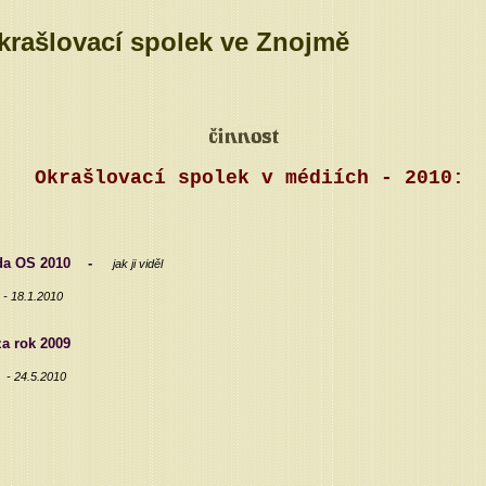
rašlovací spolek ve Znojmě
Okrašlovací spolek v médiích -
ada OS 2010 -
jak ji viděl
- 18.1.2010
za rok 2009
- 24.5.2010