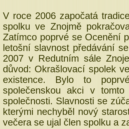
V roce 2006 započatá tradic
spolku ve Znojmě pokračova
Zatímco poprvé se Ocenění 
letošní slavnost předávání s
2007 v Redutním sále Znoje
důvod: Okrašlovací spolek ve
existence. Bylo to poprv
společenskou akci v tomto
společnosti. Slavnosti se zú
kterými nechyběl nový staro
večera se ujal člen spolku a z