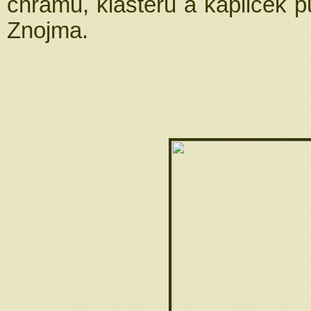
chrámů, klášterů a kapliček pu
Znojma.