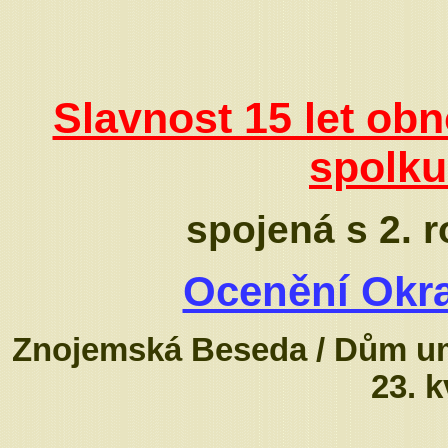
Slavnost 15 let ob
spolku
spojená s 2. 
Ocenění Okra
Znojemská Beseda / Dům u
23. 