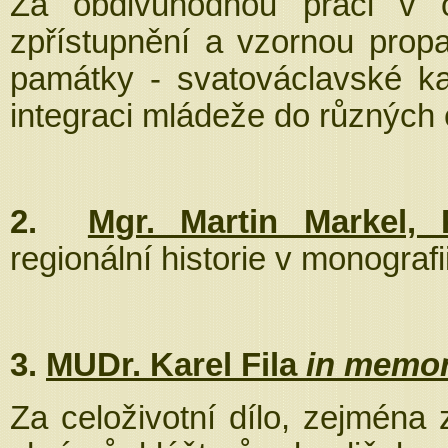
Za obdivuhodnou práci v o
zpřístupnění a vzornou prop
památky - svatováclavské k
integraci mládeže do různých 
2.
Mgr. Martin Markel, 
regionální historie v monografi
3.
MUDr. Karel Fila
in memo
Za celoživotní dílo, zejména