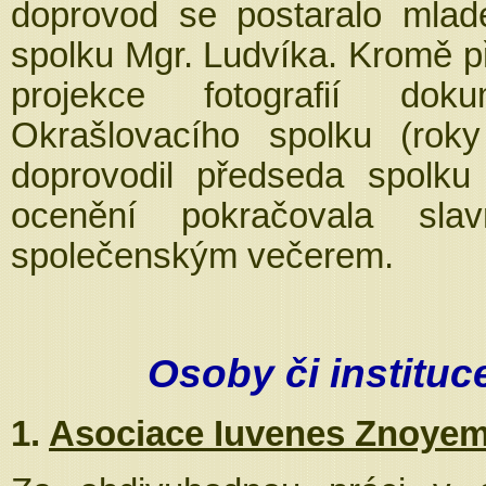
doprovod se postaralo mlad
spolku Mgr. Ludvíka. Kromě p
projekce fotografií doku
Okrašlovacího spolku (rok
doprovodil předseda spolku
ocenění pokračovala s
společenským večerem.
Osoby či instituc
1.
Asociace Iuvenes Znoye