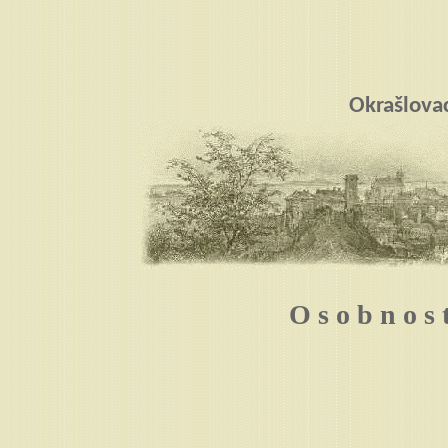
Okrašlova
O s o b n o s