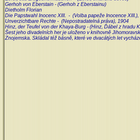
Gerhoh von Eberstain - (Gerhoh z Eberstainu)
Dietholm Florian
Die Papstwahl Inocenc XIII. - (Volba papeže Inocence XIII.)
Unverzichtbare Rechte - (Nepostradatelná práva), 1904
Hinz, der Teufel von der Khaya-Burg - (Hinz, Ďábel z hradu K
Šest jeho divadelních her je uloženo v knihovně Jihomoravs
Znojemska. Skládal též básně, které ve dvacátých let vycház