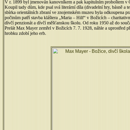
V r. 1899 byl jmenován kanovníkem a pak kapitulním proboštem v Olo
Koupil tady dům, kde psal svá literární díla (divadelní hry, básně a
sbírka orientálních zbraní ve znojemském muzeu byla odkoupena práv
počinům patří stavba kláštera „Maria – Hilf“ v Božicích – charitativ
dívčí penzionát a dívčí měšťanskou školu. Od roku 1950 a
Prelát Max Mayer zemřel v Božicích 7. 7. 1928, náhle a uprostřed př
hrobku zdobí jeho erb.