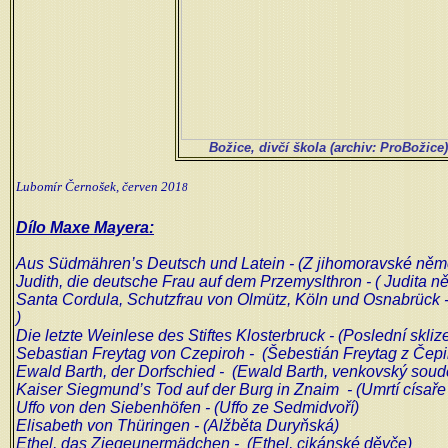
Božice, divčí škola (archiv: ProBožice)
Lubomír Černošek, červen 201
8
Dílo Maxe Mayera:
Aus Südmähren’s Deutsch und Latein - (Z jihomoravské němči
Judith, die deutsche Frau auf dem Przemyslthron - ( Judita 
Santa Cordula, Schutzfrau von Olmütz, Köln und Osnabrück
)
Die letzte Weinlese des Stiftes Klosterbruck - (Poslední skli
Sebastian Freytag von Czepiroh - (Šebestián Freytag z Čepi
Ewald Barth, der Dorfschied - (
Ewald Barth, venkovský soud
Kaiser Siegmund’s Tod auf der Burg in Znaim - (Umrtí císa
Uffo von den Siebenhöfen - (Uffo ze Sedmidvoří)
Elisabeth von Thüringen - (Alžběta Duryňská)
Ethel, das Ziegeunermädchen - (Ethel, cikánské děvče)