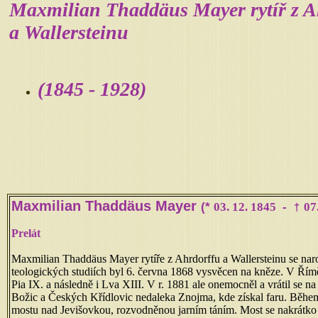
Maxmilian Thaddäus Mayer rytíř z A
a Wallersteinu
(1845 -
1928
)
Maxmilian Thaddäus Mayer
(
*
03. 12. 1845
-
07
†
Prelát
Maxmilian Thaddäus Mayer rytíře z Ahrdorffu a Wallersteinu se naro
teologických studiích byl 6. června 1868 vysvěcen na kněze. V Řím
Pia IX. a následně i Lva XIII. V r. 1881 ale onemocněl a vrátil se n
Božic a Českých Křídlovic nedaleka Znojma, kde získal faru. Během 
mostu nad Jevišovkou, rozvodněnou jarním táním. Most se nakrá