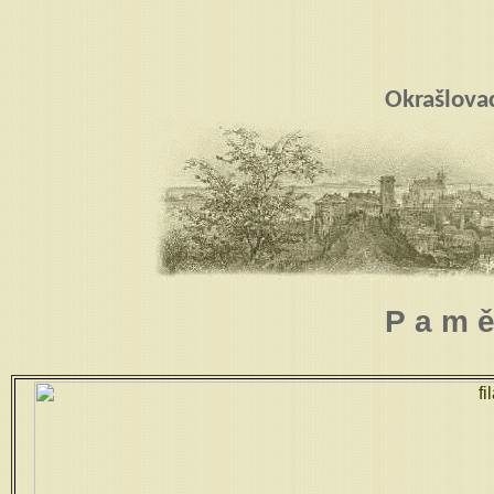
Okrašlova
P a m 