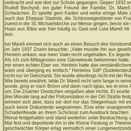
verbracht und war dort zur Schule gegangen. Gegen 1932 wu
Rudolf Bechyně, ein guter Freund der Familie. Dr. Mareš 
Schwächen. Er spielte gern Karten und verlor einige Male
auch das Ehepaar Stadnitz, die Schlosseigentümer von Frain.
zuerst in die St. Michaelskirche zur Messe gingen, bevor sie
Haas aus Bítov war hier häufig zu Gast und Lola Mareš rit
aus.
Ivo Mareš erinnert sich auch an einen Besuch des Vorsitze
im Jahr 1937 Znaim besuchte: „Vater musste ihn aus gesel
Henlein ankam, war mein Vater recht ungehalten. Es ärgerte
Als ich zum Mittagessen eine Gänsekeule bekommen hatte, ri
mir einen echten Eber vor. Henlein hatte das verständlicher
wäre und überging es einfach.“ Henleins SdP (Sudetendeu
nicht nur im Grenzland. Sie wurde allerdings nicht mit der 
Wie bereits erwähnt, lebte Dr. Mareš nicht sehr lange in se
wurde, ging er nach Brünn und dann nach Iglau, wo er eine A
um. Die Znaimer Deutschen vergaßen aber nichts. Er wurde 
drei Monate lang auf der Polizeistation in der Orlí Straße fe
erinnert sich aber, dass sie dort nur das Stiegenhaus mit e
auch keine Dokumente wegnahmen. Eine eher unangenehme 
Schadenfreude an ihrem Schicksal zum Ausdruck brachten. 
Monat festgehalten und stand weiterhin unter Beobachtung
Mal fest und deportierte ihn in die Kleine Festung in There
geschwächter Körper erlag vermutlich einer Lungenentzündun