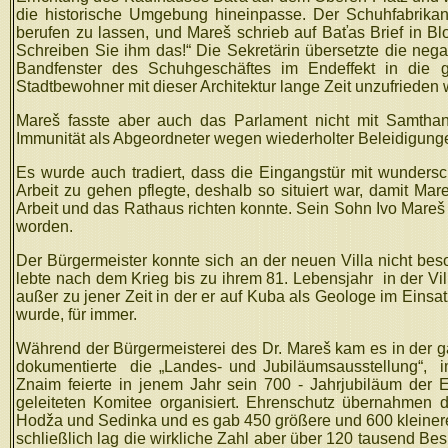
die historische Umgebung hineinpasse. Der Schuhfabrikan
berufen zu lassen, und Mareš schrieb auf Baťas Brief in Blo
Schreiben Sie ihm das!“ Die Sekretärin übersetzte die negat
Bandfenster des Schuhgeschäftes im Endeffekt in die 
Stadtbewohner mit dieser Architektur lange Zeit unzufrieden 
Mareš fasste aber auch das Parlament nicht mit Samtha
Immunität als Abgeordneter wegen wiederholter Beleidigungen
Es wurde auch tradiert, dass die Eingangstür mit wunders
Arbeit zu gehen pflegte, deshalb so situiert war, damit Ma
Arbeit und das Rathaus richten konnte. Sein Sohn Ivo Mareš 
worden.
Der Bürgermeister konnte sich an der neuen Villa nicht bes
lebte nach dem Krieg bis zu ihrem 81. Lebensjahr
in der Vil
außer zu jener Zeit in der er auf Kuba als Geologe im Einsa
wurde, für immer.
Während der Bürgermeisterei des Dr. Mareš kam es in der 
dokumentierte
die „Landes- und Jubiläumsausstellung“,
Znaim feierte in jenem Jahr sein 700 - Jahrjubiläum der
geleiteten Komitee organisiert. Ehrenschutz übernahmen 
Hodža und Sedinka und es gab 450 größere und 600 kleinere
schließlich lag die wirkliche Zahl aber über 120 tausend Bes