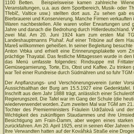
1100 Betten.
Beispielsweise kamen zahlreiche Wiene
Veranstaltungen, u.a. aus dem Sportbereich, Musik- oder 
Třebíč, Valtice usw.) stellten dort aus. Zu sehen gab e
Bierbrauerei und Konservierung. Manche Firmen verkauften i
Waren nachbestellen. Alle waren voller Erwartungen und g
Jahre und danach die Bedrohung durch Hitlerdeutschland. 
zwei Mal. Am 20. Juni 1924 kam zum ersten Mal TGM 
Landeshauptmanns Pluhař. Auf einer Tribüne auf dem Haupt
Mareš willkommen geheißen. In seiner Begleitung besuchte 
Anton Vrbka und erhielt eine Erinnerungsplakette vom Z
prächtige Thayatal. Das festliche Mittagessen wurde in d
das Menü umfasste folgendes: Rindsuppe mit Frittate
Gemüsegarnierung, Torte, Eis, Obst und Kaffee. Zu trinke
war Teil einer Rundreise durch Südmähren und so fuhr TGM 
Der Anpflanzungs- und Verschönerungsverein (unter Vors
Aussichtsalthan der Burg am 15.5.1927 eine Gedenktafel. 
Inschrift aus dem Jahr 1888 trägt, anlässlich einer Schule
Regierungszeit. Die Tafel war im Gang der Schule (die he
wiederverwendet worden. Zum zweiten Mal war TGM am 21.6. 
Tochter des Premierministers Fräulein Udržalová und de
Wichtigkeit des zukünftigen Staudammes und ihre Umsiedl
Besichtigung am Frain-Damm, aber wegen eines starke
zurückfahren. Am 20. April 1925, erst in seinen 40er Jahren 
Ihre Verwandten hatten auf der Kovářská Straße eine Drogeri