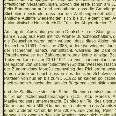
öffentlichen Versammlungen, wovon die erste schon am 31.
Felix Bornemann auf und verlautbarte, dass die Grundlage 
Sticheleien bestünde, dass man der Welt eingeredet hätte
ähnliche Auftritte wiederholten sich bis zur eigentliche
nationalistische Hetze durch Dr. Fritz, den Abgeordneten Pit
Am Tag der Auszählung wurden Deutsche in die Stadt gesch
kam ein Zug aus Retz mit 400 Wiener Burschenschaftern, d
die Deutschen waren sehr wütend, dass diese Aktion ni
Tschechen 11691, Deutsche 7988, andere (vorwiegend Juden
der Tschechen nahezu verfünffacht, während die Zahl d
Vorgehensweise der Zählorgane wurde keine einzige Besc
Trotzdem kam es am 23.11.1921 zu einer parlamentarischen
Delegation von Znaimer Stadträten (Spitzer, Wessely, Hasc
der Bürgermeister Mareš gegenwärtig das Richteramt anstr
führen würde und auch dass er das deutsche Schulwesen 
Parteien von nun an bis zum 3.5.1922 an keinen politische
nach seinem Ausscheiden aus der Bürgermeisterfunktion stat
und die Stadtkasse stellte im Schnitt für einen deutschsprach
für einen tschechischsprachigen (112,- Kč). Mareš‘s
Matrikelregisters untergebracht. Es blieb ein Teil des ursprü
Die restaurierten Möbel kamen nach Jahren in das Arbeits
einem anderen Ort ist. Im Mai 2009 wurde von Ing. Peter 
konnte sich zwar an das alte Arbeitszimmer nicht mehr eri