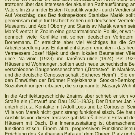
trotzdem über das Interesse der aktuellen Rathausführung a
Vaters.Im Znaim der Ersten Republik wurde - durch Verdiens
Auf Vorschlag des Bezirksinspektors Stanislav Marák sollt
gemeinsam mit je fünf tschechischen und deutschen Vertret
Museums, und Adolf Oborny und Stanislav Marák waren seine
Mareš vertrat in Znaim eine gesamtnationale Politik, er wa
dennoch viele Konflikte mit seinen deutschen Vertretern
Bornemann. Er erreichte aber viel Wichtiges für die Sta
Arbeitersiedlung aus Einfamilienhäusern errichten - das h
Vermessers Josef Hájek und dem lokalen Baumeister Vilém
ulice, Na vinici (1923) und Jarošova ulice (1924). Bis 1
Häuser und Wohnungen, sollten auch neue tschechische Bewoh
verschiedene Baugenossenschaften („Bratrstvo“
in Marákov
und die deutsche Genossenschaft „Sicheres Heim“) . Sie err
den Entwürfen der Brünner Projektkanzlei Stockar-Bernkop
Sozialwohnungen erbauen, die so genannte „Masaryk Wohnkol
In die Architekturgeschichte Znaims aber schrieb er sich vo
Straße ein (Entwurf und Bau 1931-1932). Der Brünner Jan 
unterhielt u.a. Kontakte mit Adolf Loos und Le Corbusier. Se
Villa von Mareš nicht ganz streng funktionalistisch. Sie 
Ausblicks von dieser Terrasse gab Mareš diesem Entwurf d
Häusern mit Dach. Die Innenausstattung ist überraschende
funktionalistisch. Einem allzu progressiven Funktionalis
Errichtung des Kaufhauses Baťa auf dem Oberen Platz und 