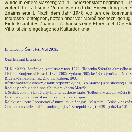
wurde in einem Massengrab in Theresienstadt begraben. Er
verlegt. Für all seine Verdienste und die Entwicklung der
Znaims erteilt. Nach dem Jahr 1948 wollten die kommunis
Interesse“ enteignen, hatten aber vor Mareš dennoch genug 
Eintrittssaal des Znaimer Rathauses eine Ehrentafel. Die St
Villa ist ein eingetragenes Kulturdenkmal.
Dr. Lubomír Černošek, Mai 2010.
Quellen und Literatur:
M. Kudláček: Sčítání obyvatelstva v roce 1921. (Ročenka Státního okresního arc
J.Blaha: Znojemská Beseda 1870-2005, vydáno 2005 ke 135. výročí založení 
Richter-Samek-Stehlík: Znojmo. Odeon, l966
Různé novinové články, osobní vzpomínky ing. Ivo Mareše (syna starosty) a in
Rodinný archiv a rodinné album dra. Josefa Mareše
J. Sedlák a kol.: Slavné vily Jihomoravského kraje. (Foibos a Muzeum Města Br
Dokumenty Státního okresního archivu ve Znojmě
Kolektiv autorů: Jihomoravské muzeum ve Znojmě. Muzeum – Brána k poznání
Cesta demokracie, díl 1., soubor projevů za republiky (str. 439, položka 161: