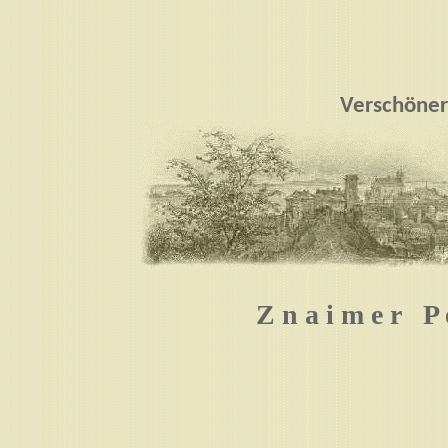
Verschöner
Z n a i m e r P e 