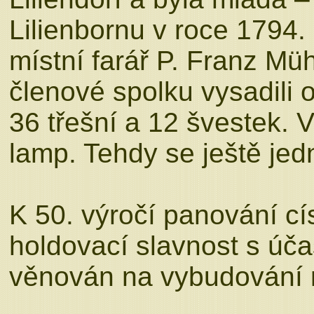
Lilienbornu v roce 1794.
místní farář P. Franz Müh
členové spolku vysadili o
36 třešní a 12 švestek. 
lamp. Tehdy se ještě jedn
K 50. výročí panování cí
holdovací slavnost s úča
věnován na vybudování m