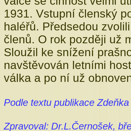
válce se činnost velmi u
1931. Vstupní členský po
haléřů. Předsedou zvolil
členů. O rok později už 
Sloužil ke snížení prašnos
navštěvován letními host
válka a po ní už obnove
Podle textu publikace Zdeňka 
Zpravoval: Dr.L.Černošek, bř