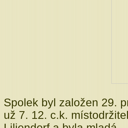
Spolek byl založen 29. 
už 7. 12. c.k. místodrži
Liliendorf a byla mladá 