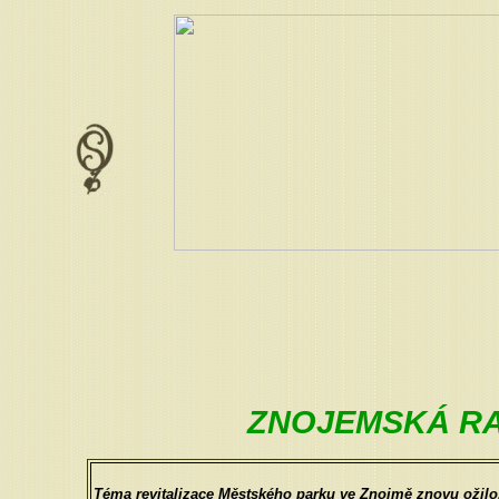
ZNOJEMSKÁ RA
Téma revitalizace Městského parku ve Znojmě znovu ožilo