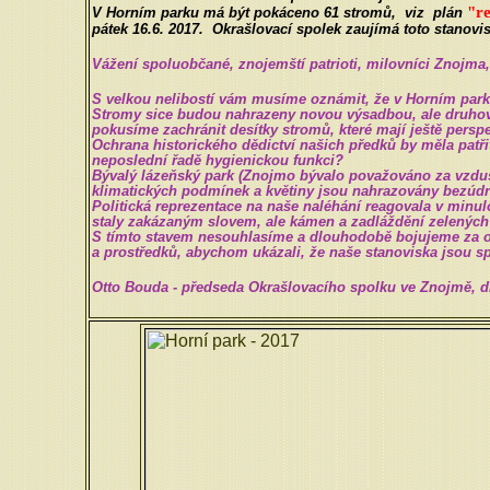
"
re
V Horním parku má být pokáceno 61 stromů, viz plán
pátek 16.6. 2017. Okrašlovací spolek zaujímá toto stanovi
Vážení spoluobčané, znojemští patrioti, milovníci Znojma,
S velkou nelibostí vám musíme oznámit, že v Horním parku 
Stromy sice budou nahrazeny novou výsadbou, ale druhově 
pokusíme zachránit desítky stromů, které mají ještě perspe
Ochrana historického dědictví našich předků by měla patřit
neposlední řadě hygienickou funkci?
Bývalý lázeňský park (Znojmo bývalo považováno za vzdušn
klimatických podmínek a květiny jsou nahrazovány bezúdr
Politická reprezentace na naše naléhání reagovala v minul
staly zakázaným slovem, ale kámen a zadláždění zelených 
S tímto stavem nesouhlasíme a dlouhodobě bojujeme za o
a prostředků, abychom ukázali, že naše stanoviska jsou 
Otto Bouda - předseda Okrašlovacího spolku ve Znojmě, dn