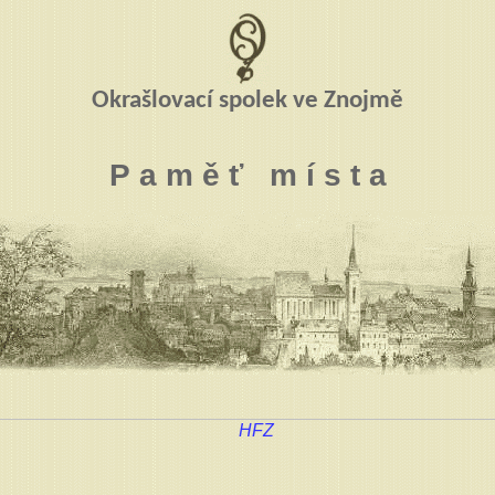
Okrašlovací spolek ve Znojmě
P a m ě ť m í s t a