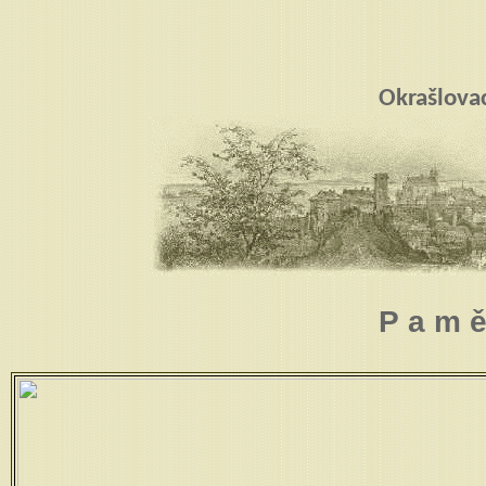
Okrašlova
P a m 