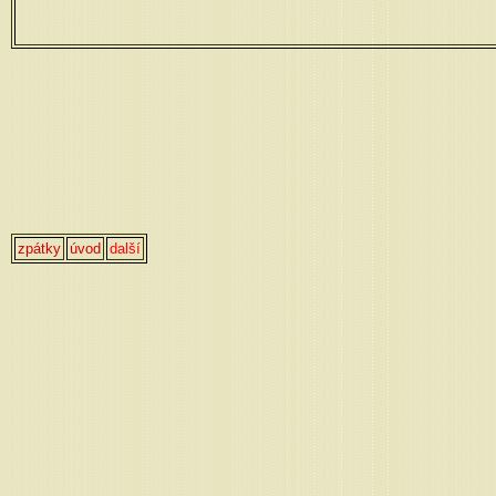
zpátky
úvod
dalš
í