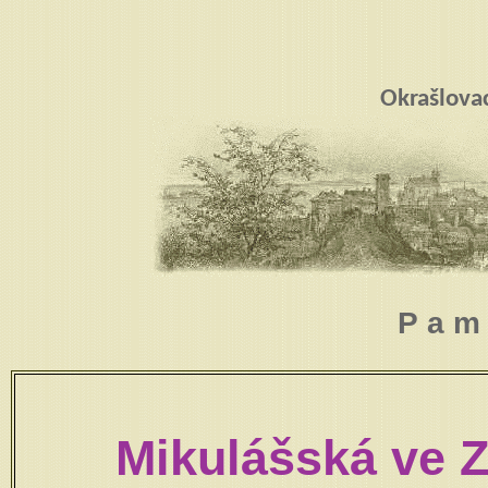
Okrašlova
P a m 
Mikulášská ve Z