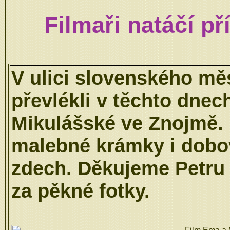
Filmaři natáčí p
V ulici slovenského měs
převlékli v těchto dnech
Mikulášské ve Znojmě. 
malebné krámky i dobo
zdech. Děkujeme Petru
za pěkné fotky.