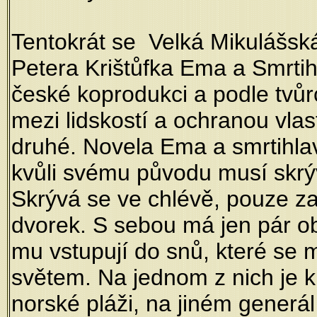
Tentokrát se Velká Mikulášská
Petera Krištůfka Ema a Smrtih
české koprodukci a podle tvůr
mezi lidskostí a ochranou vlas
druhé. Novela Ema a smrtihla
kvůli svému původu musí skrýv
Skrývá se ve chlévě, pouze za
dvorek. S sebou má jen pár o
mu vstupují do snů, které se 
světem. Na jednom z nich je
norské pláži, na jiném generál