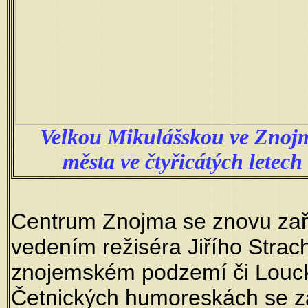
Velkou Mikulášskou ve Znojmě 
města ve čtyřicátých letech
Centrum Znojma se znovu zařa
vedením režiséra Jiřího Strach
znojemském podzemí či Louck
Četnických humoreskách se za