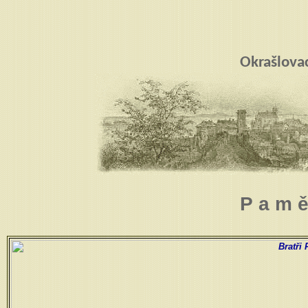
Okrašlova
P a m 