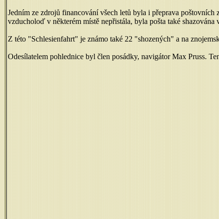
Jedním ze zdrojů financování všech letů byla i přeprava poštovních z
vzducholoď v některém místě nepřistála, byla pošta také shazována v
Z této "Schlesienfahrt" je známo také 22 "shozených" a na znojemsko
Odesílatelem pohlednice byl člen posádky, navigátor Max Pruss. Ten 