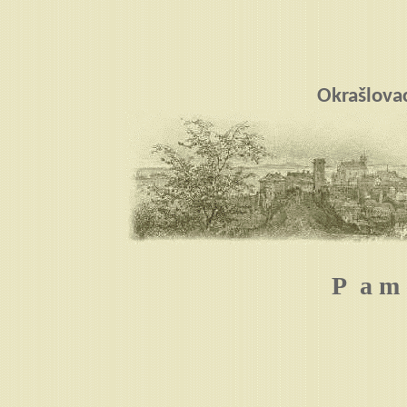
Okrašlova
P a m 