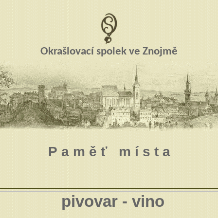
Okrašlovací spolek ve Znojmě
P a m ě ť m í s t a