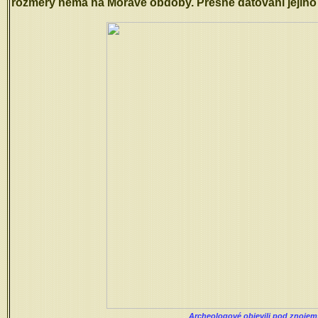
rozměry nemá na Moravě obdoby. Přesné datování jejího v
Archeologové objevili pod znojem