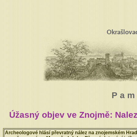
Okrašlova
P a m 
Úžasný objev ve Znojmě: Nale
Archeologové hlásí převratný nález na znojemském Hradiš