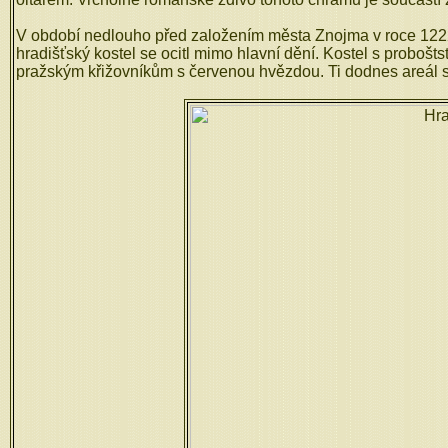
V období nedlouho před založením města Znojma v roce 1222/1
hradišťský kostel se ocitl mimo hlavní dění. Kostel s probošts
pražským křižovníkům s červenou hvězdou. Ti dodnes areál s 