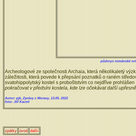
půdorys románské rot
Archeologové ze společnosti Archaia, která několikaletý výz
záležitosti, která povede k přepsání poznatků o raném středo
svatohippolytský kostel s proboštstvím co nejdříve prohlášen 
pokračovat v předsíni kostela, kde lze očekávat další upřesn
Autor: pjk, Zprávy z Moravy, 13.05. 2022
foto: Jiří Kacetl
zpátky
úvod
další