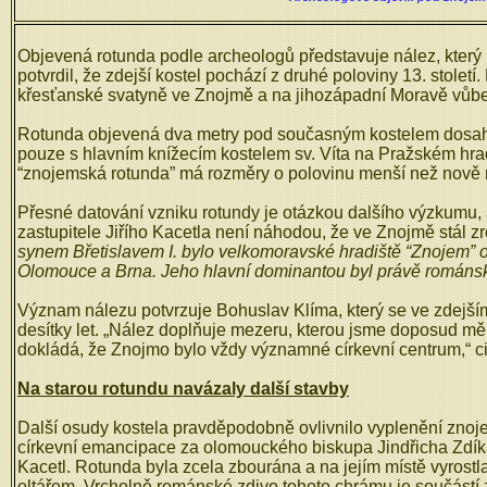
Objevená rotunda podle archeologů představuje nález, který
potvrdil, že zdejší kostel pochází z druhé poloviny 13. stolet
křesťanské svatyně ve Znojmě a na jihozápadní Moravě vůbe
Rotunda objevená dva metry pod současným kostelem dosahuje 
pouze s hlavním knížecím kostelem sv. Víta na Pražském hra
“znojemská rotunda” má rozměry o polovinu menší než nově n
Přesné datování vzniku rotundy je otázkou dalšího výzkumu, a
zastupitele Jiřího Kacetla není náhodou, že ve Znojmě stál zro
synem Břetislavem I. bylo velkomoravské hradiště “Znojem” ob
Olomouce a Brna. Jeho hlavní dominantou byl právě románský
Význam nálezu potvrzuje Bohuslav Klíma, který se ve zdejš
desítky let. „Nález doplňuje mezeru, kterou jsme doposud měl
dokládá, že Znojmo bylo vždy významné církevní centrum,“ c
Na starou rotundu navázaly další stavby
Další osudy kostela pravděpodobně ovlivnilo vyplenění znoj
církevní emancipace za olomouckého biskupa Jindřicha Zdíka
Kacetl. Rotunda byla zcela zbourána a na jejím místě vyrostl
oltářem. Vrcholně románské zdivo tohoto chrámu je součástí 