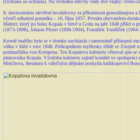
(Ochrana za ochranu). Na vrcholku střechy vlály dvě vlajky: černo-zl
K slavnostnímu otevření invalidovny za přítomnosti generálmajora a 
výročí odhalení pomníku – 16. října 1857. Prvním obyvatelem domku 
Mahrer, který po boku Kopala v bitvě u Goita na jaře 1848 přišel o pr
(1873-1898), Johann Pfoser (1898-1904), František Tomšíček (1904-
Kromě malého bytu se v domku nacházela i samostatně přístupná muze
válku v Itálii v roce 1848. Průkopníkem myšlenky zřídit ve Znojmě t
podmaršálka von Kempena. Ten Kopalovu kabinetu věnoval spis se str
plukovníka Kopala. Výzdobu kabinetu zajistil komitét ve spoluprá
Mnichova, literaturu k válečným dějinám poskytla knihkupectví Braum