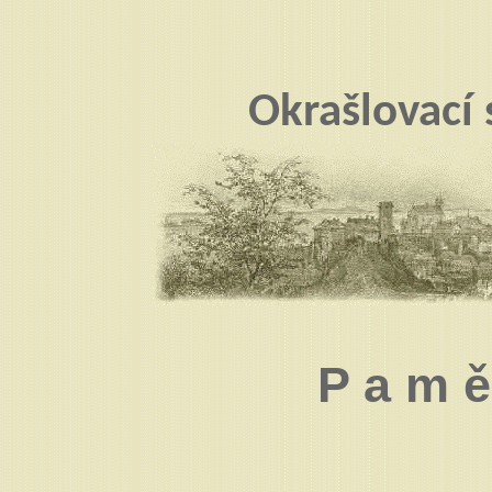
Okrašlovací
P a m ě