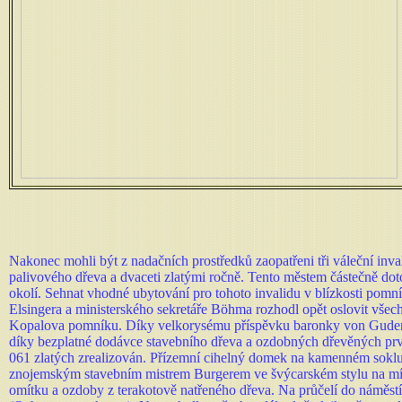
Nakonec mohli být z nadačních prostředků zaopatřeni tři váleční inv
palivového dřeva a dvaceti zlatými ročně. Tento městem částečně dot
okolí. Sehnat vhodné ubytování pro tohoto invalidu v blízkosti pom
Elsingera a ministerského sekretáře Böhma rozhodl opět oslovit vš
Kopalova pomníku. Díky velkorysému příspěvku baronky von Gudenauo
díky bezplatné dodávce stavebního dřeva a ozdobných dřevěných prv
061 zlatých zrealizován. Přízemní cihelný domek na kamenném soklu 
znojemským stavebním mistrem Burgerem ve švýcarském stylu na míst
omítku a ozdoby z terakotově natřeného dřeva. Na průčelí do ná