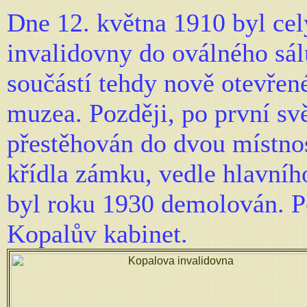
Dne 12. května 1910 byl cel
invalidovny do oválného sál
součástí tehdy nově otevřen
muzea. Později, po první sv
přestěhován do dvou místno
křídla zámku, vedle hlavní
byl roku 1930 demolován. P
Kopalův kabinet.