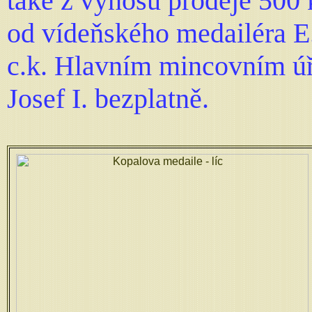
také z výnosu prodeje 500
od vídeňského medailéra E
c.k. Hlavním mincovním úřa
Josef I. bezplatně.