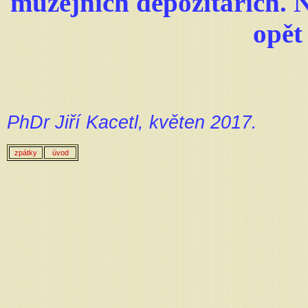
muzejních depozitářích. 
opět
PhDr Jiří Kacetl, květen 2017.
zpátky
úvod