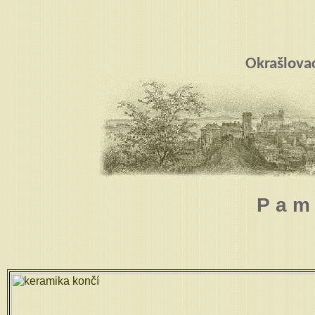
Okrašlova
P a m 