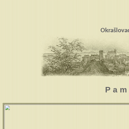
Okrašlova
P a m 