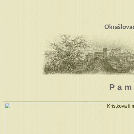
Okrašlova
P a m 