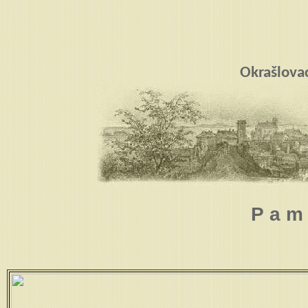
Okrašlova
P a m 