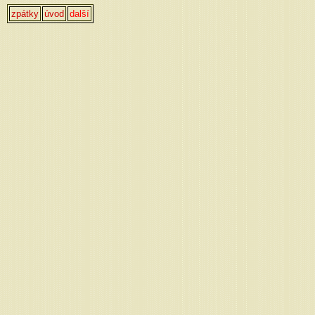
zpátky
úvod
další