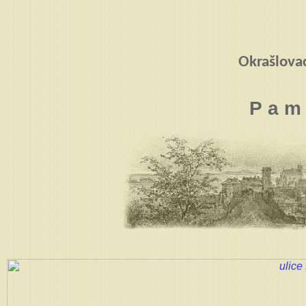
Okrašlova
P a m 