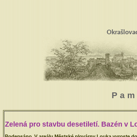
Okrašlova
P a m 
Zelená pro stavbu desetiletí. Bazén v 
Podepsáno. V areálu Městské plovárny Louka vyroste do 