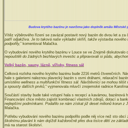
Budova krytého bazénu je navržena jako doplněk areálu Městské pl
Vítěz výběrového řízení se zavázal postavit nový bazén do dvou let a za č
patří odjakživa. Je to taková naše výkladní skříň, takže výstavba nového
podpořily,
” komentoval Malačka.
O vybudování nového krytého bazénu v Louce se ve Znojmě diskutovalo dlo
nepouštěli do žádných bezhlavých investic a připravovali si půdu, abychom
Velký bazén, sauny, lázně, vířivky, fitness sál
Celková rozloha nového krytého bazénu bude 2216 metrů čtverečních. Návš
hale s galeriemi naleznou plavecký bazén s osmi dráhami, relaxační bazén
umístěno wellness a multifunkční fitness sál. Návštěvníci se mohou těšit 
a spousty dalších prvků,
“ vyjmenovala mluvčí znojemské radnice Karolín
Součástí stavby bude také vstupní hala s recepcí a kavárnou, bazénová hal
Financování chce město zajistit kombinací vlastních zdrojů, dotací a bank
nejlepšími podmínkami. Podařilo se nám získat již deset milionů korun z 
Malačka.
Potřebu vybudování nového bazénu podpořilo podle něj více než sto obcí 
školnímu plavání k nám dojíždí každoročně přes dva tisíce dětí ze zákl
má na starost školství.