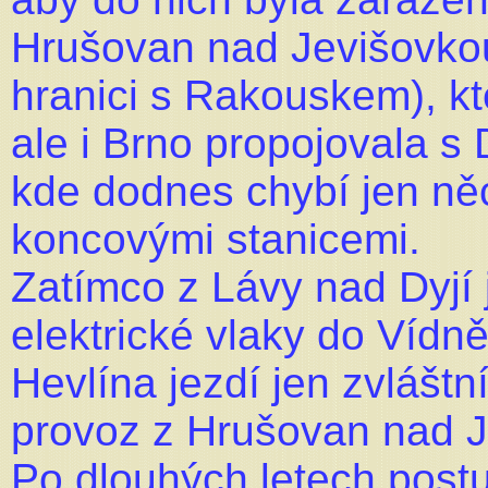
Hrušovan nad Jevišovkou
hranici s Rakouskem), k
ale i Brno propojovala 
kde dodnes chybí jen něc
koncovými stanicemi.
Zatímco z Lávy nad Dyjí
elektrické vlaky do Vídně
Hevlína jezdí jen zvláštní
provoz z Hrušovan nad J
Po dlouhých letech postu