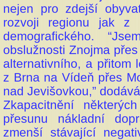
nejen pro zdejší obyvat
rozvoji regionu jak z
demografického. “Jse
obslužnosti Znojma přes
alternativního, a přitom 
z Brna na Vídeň přes M
nad Jevišovkou,” dodává 
Zkapacitnění některý
přesunu nákladní dop
zmenší stávající nega