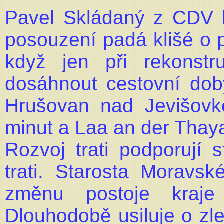
Pavel Skládaný z CDV 
posouzení padá klišé o p
když jen při rekonstr
dosáhnout cestovní do
Hrušovan nad Jevišovk
minut a Laa an der Thay
Rozvoj trati podporují 
trati. Starosta Moravs
změnu postoje kraje
Dlouhodobě usiluje o zle