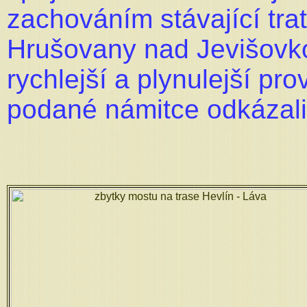
zachováním stávající tra
Hrušovany nad Jevišovko
rychlejší a plynulejší pr
podané námitce odkázali