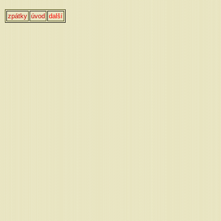
zpátky
úvod
další