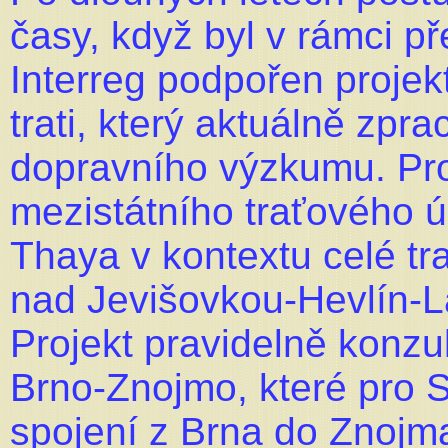
časy, když byl v rámci p
Interreg podpořen proj
trati, který aktuálně zp
dopravního výzkumu. Pr
mezistátního traťového 
Thaya v kontextu celé tr
nad Jevišovkou-Hevlín-L
Projekt pravidelně konz
Brno-Znojmo, které pro 
spojení z Brna do Znojma.