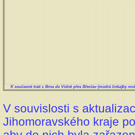
K
současné trati z Brna do Vídně přes Břeclav (modrá linka)by moh
V souvislosti s aktualiz
Jihomoravského kraje po
aby do nich byla zařazen