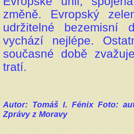
Evropské unii, spojená
změně. Evropský zele
udržitelné bezemisní 
vychází nejlépe. Ost
současné době zvažuj
tratí.
Autor: Tomáš I. Fénix Foto: au
Zprávy z Moravy