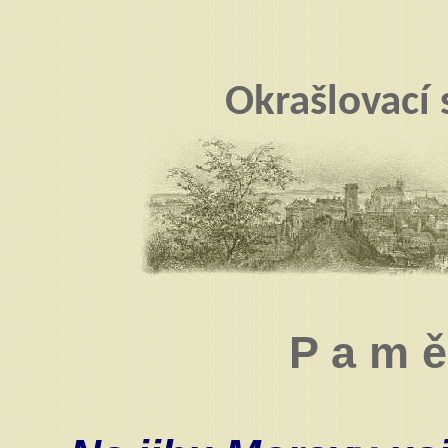
Okrašlovací
P a m ě