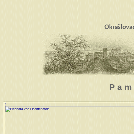
Okrašlova
P a m 
(