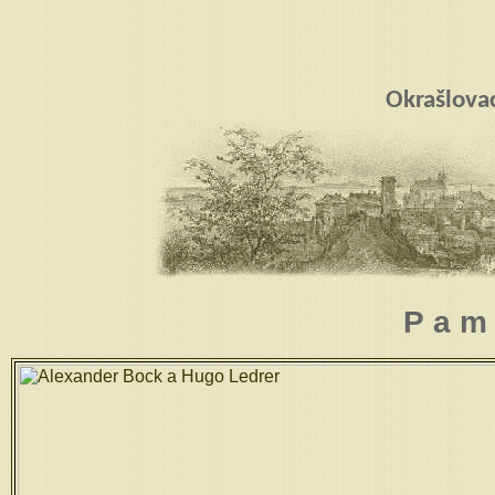
Okrašlova
P a m 