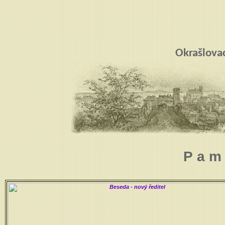
Okrašlova
P a m 