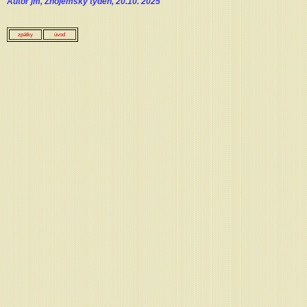
Autor jm, Znojemský týden, 20.10. 2025
zpátky
úvod