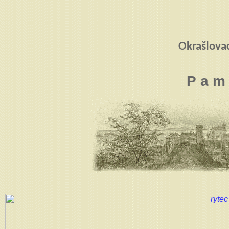
Okrašlova
P a m 