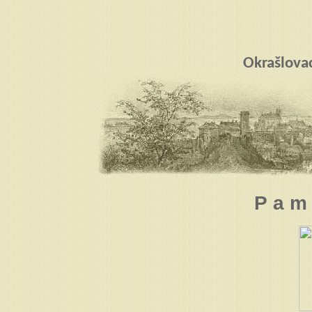
Okrašlova
P a m 