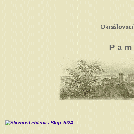
Okrašlovací
P a m 