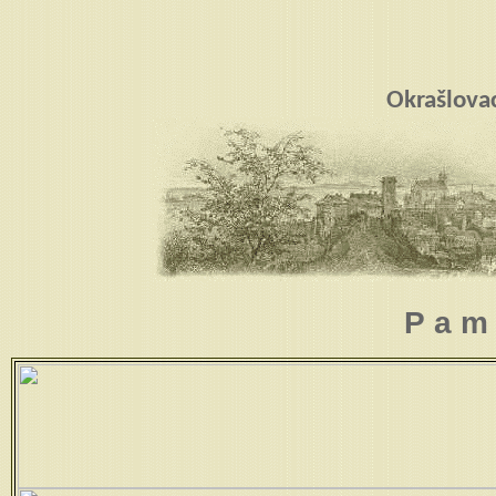
Okrašlova
P a m 