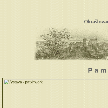
Okrašlova
P a m 