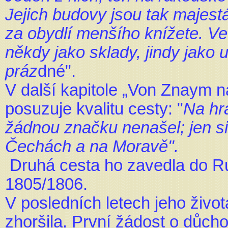
Jejich budovy jsou tak majest
za obydlí menšího knížete. Ve
někdy jako sklady, jindy jako 
práz
dné".
V další kapitole „Von Znaym 
posuzuje kvalitu cesty: "
Na hr
žádnou značku nenašel; jen sil
Čechách a na Moravě".
Druhá cesta ho zavedla do Ru
1805/1806.
V posledních letech jeho živo
zhoršila. První žádost o důch