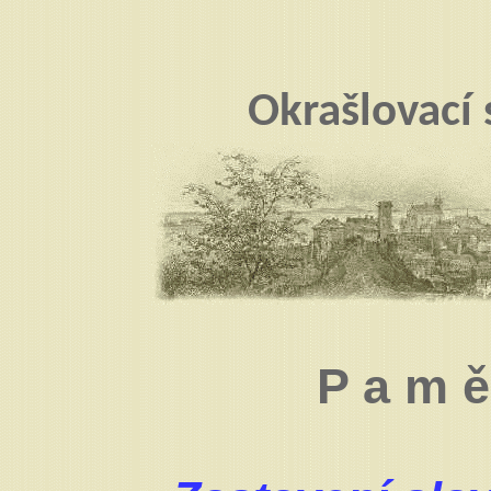
Okrašlovací
P a m ě