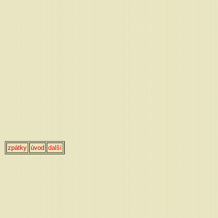
zpátky
úvod
další