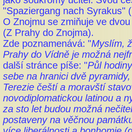
jako soukromý učitel. Svou ce
"Spaziergang nach Syrakus" 
O Znojmu se zmiňuje ve dvou 
(Z Prahy do Znojma).
Zde poznamenává: "
Myslím, ž
Prahy do Vídně je možná nejf
další stránce píše: "
Půl hodiny
sebe na hranici dvě pyramidy, 
Terezie čeští a moravští stav
novodiplomatickou latinou a n
za sto let budou možná nečitel
postaveny na věčnou památku.
více liberálnosti a bonhomie 