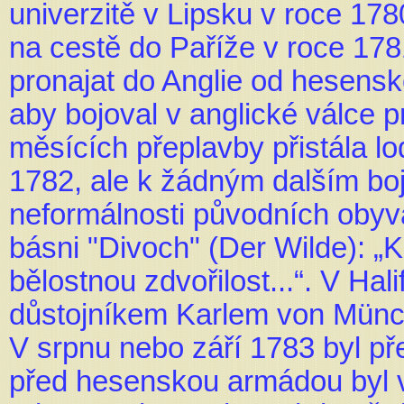
univerzitě v Lipsku v roce 178
na cestě do Paříže v roce 178
pronajat do Anglie od hesens
aby bojoval v anglické válce p
měsících přeplavby přistála lo
1782, ale k žádným dalším bo
neformálnosti původních obyvat
básni "Divoch" (Der Wilde): „
bělostnou zdvořilost...“. V Hal
důstojníkem Karlem von Münc
V srpnu nebo září 1783 byl p
před hesenskou armádou byl ver