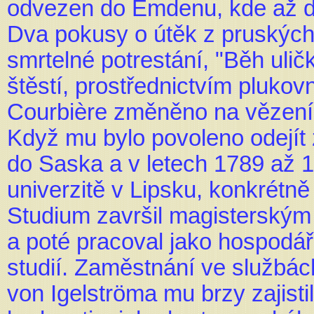
odvezen do Emdenu, kde až do
Dva pokusy o útěk z pruských 
smrtelné potrestání, "Běh ulič
štěstí, prostřednictvím pluk
Courbière změněno na vězení
Když mu bylo povoleno odejít 
do Saska a v letech 1789 až 1
univerzitě v Lipsku, konkrétně prá
Studium završil magisterským t
a poté pracoval jako hospodá
studií. Zaměstnání ve službá
von Igelströma mu brzy zajisti