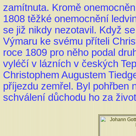
zamítnuta. Kromě onemocnění
1808 těžké onemocnění ledvi
se již nikdy nezotavil. Když s
Výmaru ke svému příteli Chris
roce 1809 pro něho podal dru
vyléčí v lázních v českých Tepl
Christophem Augustem Tiedgem
příjezdu zemřel. Byl pohřben 
schválení důchodu ho za života