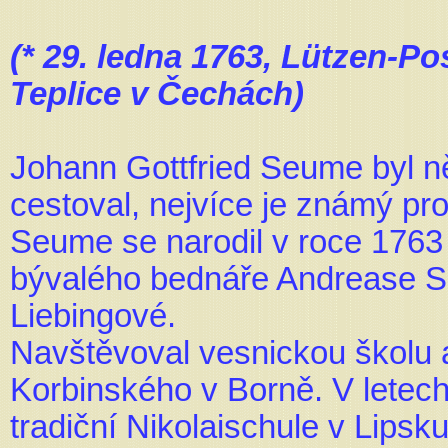
(* 29. ledna 1763, Lützen-Po
Teplice v Čechách)
Johann Gottfried Seume byl n
cestoval, nejvíce je známý pr
Seume se narodil v roce 1763
bývalého bednáře Andrease S
Liebingové.
Navštěvoval vesnickou školu a
Korbinského v Borně. V letec
tradiční Nikolaischule v Lipsk