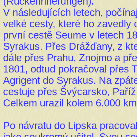
(Rückerinnerungen).
V následujících letech, počín
velké cesty, které ho zavedly 
první cestě Seume v letech 1
Syrakus. Přes Drážďany, z kte
dále přes Prahu, Znojmo a pře
1801, odtud pokračoval přes T
Agrigent do Syrakus. Na zpáte
cestuje přes Švýcarsko, Paříž
Celkem urazil kolem 6.000 km,
Po návratu do Lipska pracoval