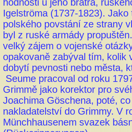
hodnosti u jeho bratra, ruské
Igelströma (1737-1823). Jako
polského povstání ze strany v
byl z ruské armády propuštěn. 
velký zájem o vojenské otázky
opakovaně zabýval tím, kolik 
dobytí pevnosti nebo města, kt
Seume pracoval od roku 1797 
Grimmě jako korektor pro svéh
Joachima Göschena, poté, co
nakladatelství do Grimmy. V r
Münchhausenem svazek básn