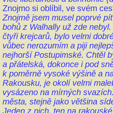
Znojmo si oblíbil, ve svém ces
Znojmě jsem musel poprvé pít
bohů z Walhally už zde nebyl.
čtyři krejcarů, bylo velmi dobr
vůbec nerozumím a piji nejlep
nejhorší Postupimské. Chtěl by
a přátelská, dokonce i pod sn
k poměrně vysoké výšině a n
Rakousku, je okolí velmi male
vysázeno na mírných svazích.
města, stejně jako většina síde
Jeden z nich, ten na rakouské s