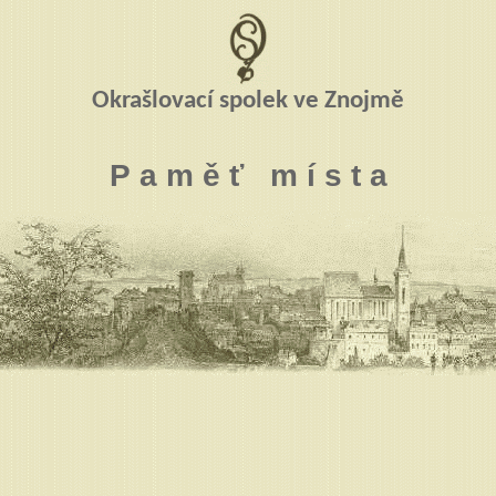
Okrašlovací spolek ve Znojmě
P a m ě ť m í s t a