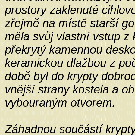
prostory zaklenuté cihlov
zřejmě na místě starší go
měla svůj vlastní vstup z 
překrytý kamennou desk
keramickou dlažbou z počá
době byl do krypty dobrod
vnější strany kostela a o
vybouraným otvorem.
Záhadnou součástí krypty 