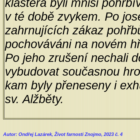
kláštera byli mniši pohřbí
v té době zvykem. Po jos
zahrnujících zákaz pohřbů
pochováváni na novém hřbi
Po jeho zrušení nechali 
vybudovat současnou hro
kam byly přeneseny i ex
sv. Alžběty.
Autor: Ondřej Lazárek, Život farnosti Znojmo, 2023 č. 4