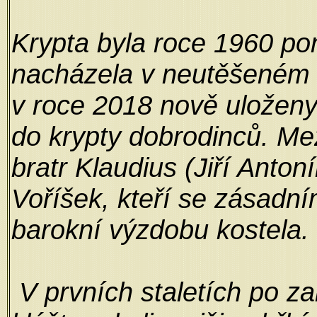
Krypta byla roce 1960 po
nacházela v neutěšeném s
v roce 2018 nově uloženy
do krypty dobrodinců. Mez
bratr Klaudius (Jiří Anton
Voříšek, kteří se zásadn
barokní výzdobu kostela.
V prvních staletích po z