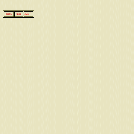
í
zpátky
úvod
dalš