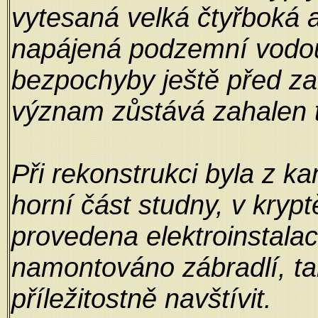
vytesaná velká čtyřboká 
napájená podzemní vodou
bezpochyby ještě před za
význam zůstává zahalen
Při rekonstrukci byla z 
horní část studny, v kryp
provedena elektroinstala
namontováno zábradlí, ta
příležitostně navštívit.