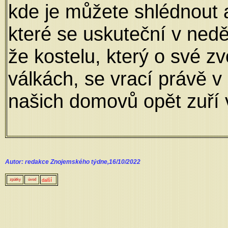
kde je můžete shlédnout 
které se uskuteční v nedě
že kostelu, který o své z
válkách, se vrací právě v
našich domovů opět zuří v
Autor: redakce Znojemského týdne,16/10/2022
í
zpátky
úvod
dalš