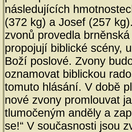
následujících hmotnostec
(372 kg) a Josef (257 kg
zvonů provedla brněnská 
propojují biblické scény, 
Boží poslové. Zvony bud
oznamovat biblickou rados
tomuto hlásání. V době pl
nové zvony promlouvat 
tlumočeným anděly a zap
se!“ V současnosti jsou z