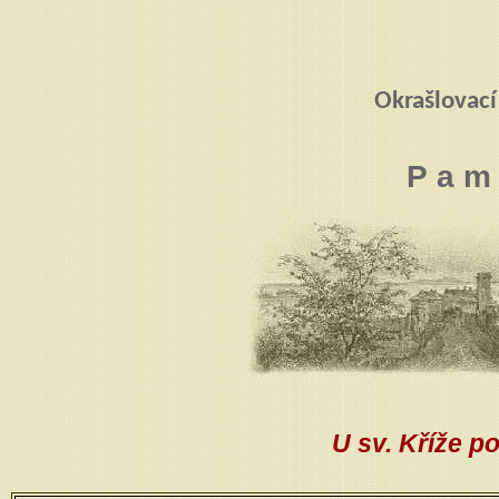
Okrašlovací
P a m 
U sv. Kříže po