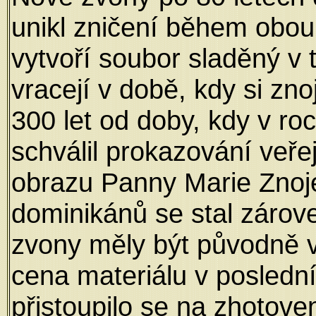
unikl zničení během obou
vytvoří soubor sladěný v
vracejí v době, kdy si zno
300 let od doby, kdy v r
schválil prokazování veře
obrazu Panny Marie Znoj
dominikánů se stal zárov
zvony měly být původně v
cena materiálu v poslední
přistoupilo se na zhotov