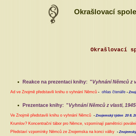
Okrašlovací spol
Okrašlovací
Reakce na prezentaci knihy:
"
Vyhnání Němců z vl
Ad ve Znojmě představili knihu o vyhnání Němců
-
ohlas čtenáře
-
Zno
Prezentace knihy:
"
Vyhnání Němců z vlasti, 1945
Ve Znojmě představili knihu o vyhnání Němců
-
Znojemský týden
20 8. 2
Krumlov? Koncentrační tábor pro Němce, vzpomínají pamětníci povál
Představí vzpomínky Němců ze Znojemska na konci války
-
Znojemský